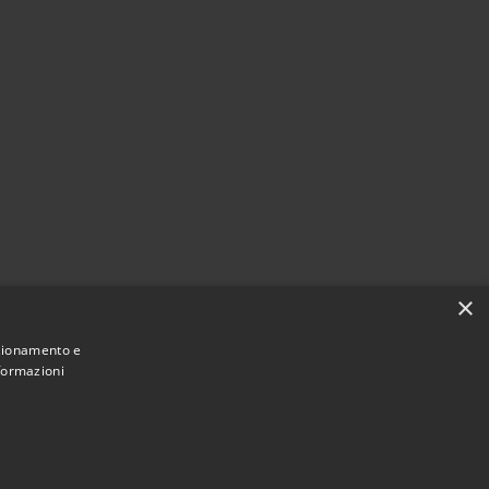
×
nzionamento e
nformazioni