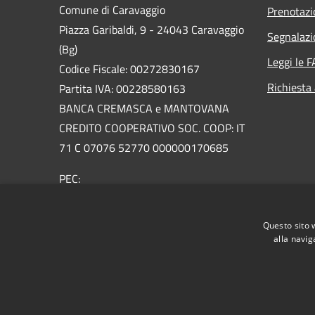
Comune di Caravaggio
Prenotaz
Piazza Garibaldi, 9 - 24043 Caravaggio
Segnalazi
(Bg)
Leggi le 
Codice Fiscale: 00272830167
Richiesta
Partita IVA: 00228580163
BANCA CREMASCA e MANTOVANA
CREDITO COOPERATIVO SOC. COOP: IT
71 C 07076 52770 000000170685
PEC:
urp@pec.comune.caravaggio.bg.it
Centralino Unico: +39 0363 3561
Questo sito 
Email:
urp@comune.caravaggio.bg.it
alla navig