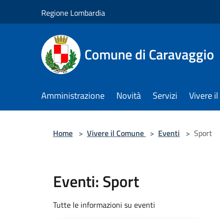
Salta al contenuto principale
Regione Lombardia
Comune di Caravaggio
Amministrazione
Novità
Servizi
Vivere 
Home
>
Vivere il Comune
>
Eventi
>
Sport
Eventi: Sport
Tutte le informazioni su eventi