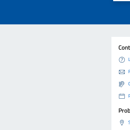
Cont
Prob