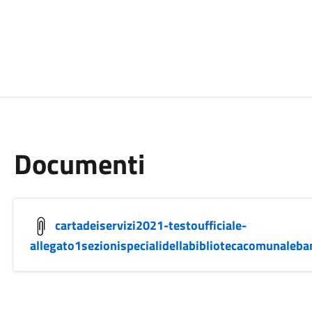
Documenti
cartadeiservizi2021-testoufficiale-
allegato1sezionispecialidellabibliotecacomunaleb