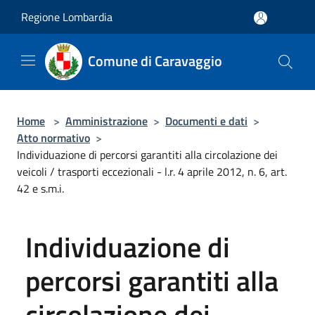
Salta al contenuto principale
Regione Lombardia
Comune di Caravaggio
Home
>
Amministrazione
>
Documenti e dati
>
Atto normativo
>
Individuazione di percorsi garantiti alla circolazione dei
veicoli / trasporti eccezionali - l.r. 4 aprile 2012, n. 6, art.
42 e s.m.i.
Individuazione di
percorsi garantiti alla
circolazione dei