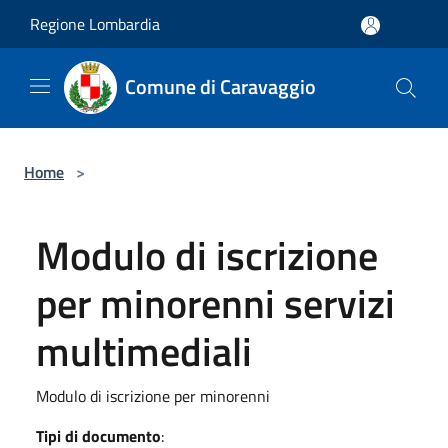
Salta al contenuto principale
Regione Lombardia
Comune di Caravaggio
Home
>
Modulo di iscrizione
per minorenni servizi
multimediali
Modulo di iscrizione per minorenni
Tipi di documento
: