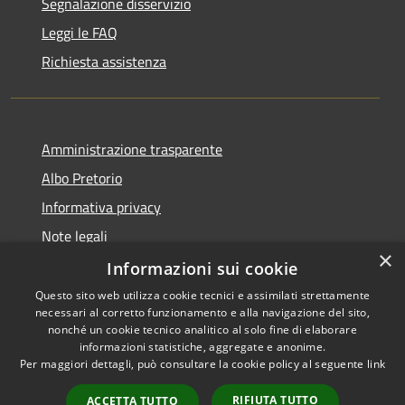
Segnalazione disservizio
Leggi le FAQ
Richiesta assistenza
Amministrazione trasparente
Albo Pretorio
Informativa privacy
Note legali
×
Dichiarazione di accessibilità
Informazioni sui cookie
Questo sito web utilizza cookie tecnici e assimilati strettamente
necessari al corretto funzionamento e alla navigazione del sito,
nonché un cookie tecnico analitico al solo fine di elaborare
informazioni statistiche, aggregate e anonime.
RSS
Copyright © 2026 • Comune di
Per maggiori dettagli, può consultare la cookie policy al seguente
link
Accessibilità
Caravaggio • Powered by
Privacy
Municipium
Accesso
•
RIFIUTA TUTTO
ACCETTA TUTTO