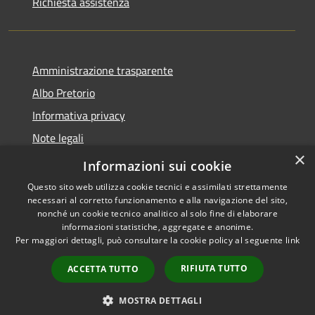
Richiesta assistenza
Amministrazione trasparente
Albo Pretorio
Informativa privacy
Note legali
×
Dichiarazione di accessibilità
Informazioni sui cookie
Questo sito web utilizza cookie tecnici e assimilati strettamente
necessari al corretto funzionamento e alla navigazione del sito,
nonché un cookie tecnico analitico al solo fine di elaborare
informazioni statistiche, aggregate e anonime.
RSS
Copyright © 2026 • Comune di
Per maggiori dettagli, può consultare la cookie policy al seguente
link
Accessibilità
Caravaggio • Powered by
Privacy
Municipium
Accesso
•
RIFIUTA TUTTO
ACCETTA TUTTO
Cookie
redazione
Mappa del sito
MOSTRA DETTAGLI