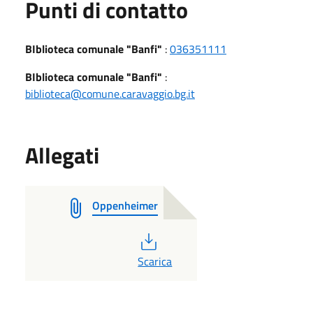
Punti di contatto
BIblioteca comunale "Banfi"
:
036351111
BIblioteca comunale "Banfi"
:
biblioteca@comune.caravaggio.bg.it
Allegati
Oppenheimer
PDF
Scarica