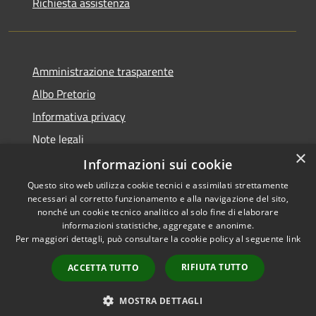
Richiesta assistenza
Amministrazione trasparente
Albo Pretorio
Informativa privacy
Note legali
×
Dichiarazione di accessibilità
Informazioni sui cookie
Questo sito web utilizza cookie tecnici e assimilati strettamente
necessari al corretto funzionamento e alla navigazione del sito,
nonché un cookie tecnico analitico al solo fine di elaborare
informazioni statistiche, aggregate e anonime.
RSS
Copyright © 2026 • Comune di
Per maggiori dettagli, può consultare la cookie policy al seguente
link
Accessibilità
Caravaggio • Powered by
Privacy
Municipium
Accesso
•
RIFIUTA TUTTO
ACCETTA TUTTO
Cookie
redazione
Mappa del sito
MOSTRA DETTAGLI