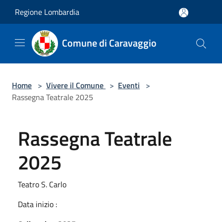
Salta al contenuto principale
Regione Lombardia
Comune di Caravaggio
Home
>
Vivere il Comune
>
Eventi
>
Rassegna Teatrale 2025
Rassegna Teatrale
2025
Teatro S. Carlo
Data inizio :