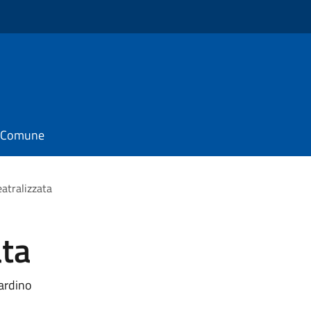
il Comune
eatralizzata
ata
nardino