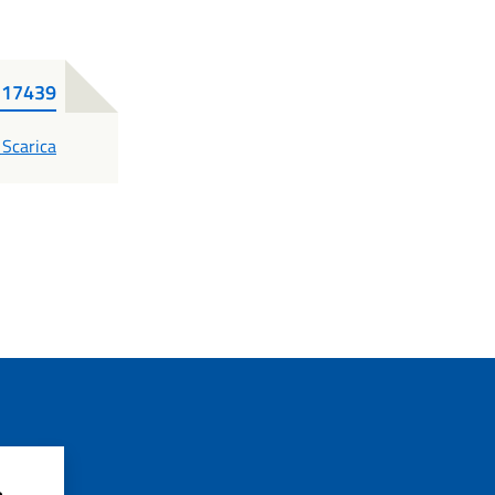
_17439
PDF
Scarica