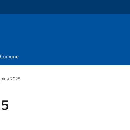
il Comune
lpina 2025
25