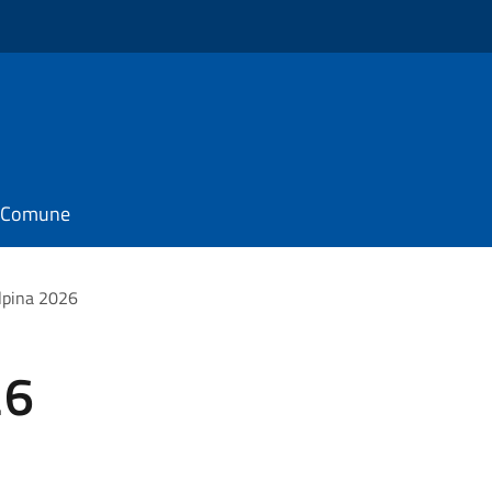
il Comune
lpina 2026
26