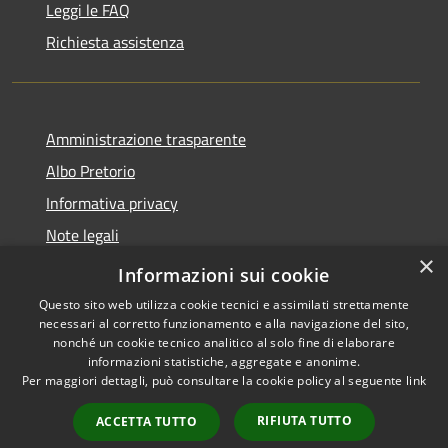
Leggi le FAQ
Richiesta assistenza
Amministrazione trasparente
Albo Pretorio
Informativa privacy
Note legali
×
Dichiarazione di accessibilità
Informazioni sui cookie
Questo sito web utilizza cookie tecnici e assimilati strettamente
necessari al corretto funzionamento e alla navigazione del sito,
nonché un cookie tecnico analitico al solo fine di elaborare
informazioni statistiche, aggregate e anonime.
RSS
Copyright © 2026 • Comune di
Per maggiori dettagli, può consultare la cookie policy al seguente
link
Accessibilità
Caravaggio • Powered by
Privacy
Municipium
Accesso
•
RIFIUTA TUTTO
ACCETTA TUTTO
Cookie
redazione