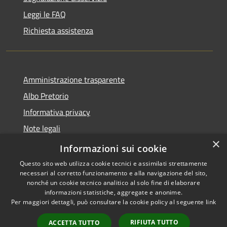
Leggi le FAQ
Richiesta assistenza
Amministrazione trasparente
Albo Pretorio
Informativa privacy
Note legali
×
Dichiarazione di accessibilità
Informazioni sui cookie
Questo sito web utilizza cookie tecnici e assimilati strettamente
necessari al corretto funzionamento e alla navigazione del sito,
nonché un cookie tecnico analitico al solo fine di elaborare
informazioni statistiche, aggregate e anonime.
RSS
Copyright © 2026 • Comune di
Per maggiori dettagli, può consultare la cookie policy al seguente
link
Accessibilità
Caravaggio • Powered by
Privacy
Municipium
Accesso
•
RIFIUTA TUTTO
ACCETTA TUTTO