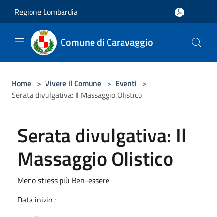
Salta al contenuto principale
Regione Lombardia
Comune di Caravaggio
Home
>
Vivere il Comune
>
Eventi
>
Serata divulgativa: Il Massaggio Olistico
Serata divulgativa: Il
Massaggio Olistico
Meno stress più Ben-essere
Data inizio :