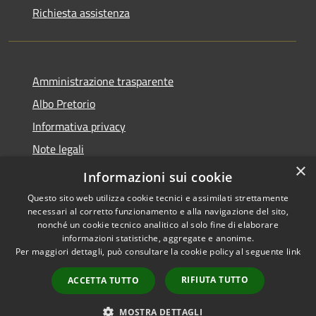
Richiesta assistenza
Amministrazione trasparente
Albo Pretorio
Informativa privacy
Note legali
×
Dichiarazione di accessibilità
Informazioni sui cookie
Questo sito web utilizza cookie tecnici e assimilati strettamente
necessari al corretto funzionamento e alla navigazione del sito,
nonché un cookie tecnico analitico al solo fine di elaborare
informazioni statistiche, aggregate e anonime.
RSS
Copyright © 2026 • Comune di
Per maggiori dettagli, può consultare la cookie policy al seguente
link
Accessibilità
Caravaggio • Powered by
Privacy
Municipium
Accesso
•
RIFIUTA TUTTO
ACCETTA TUTTO
Cookie
redazione
Mappa del sito
MOSTRA DETTAGLI