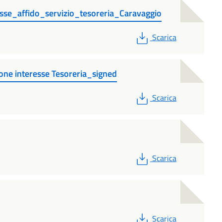
sse_affido_servizio_tesoreria_Caravaggio
PDF
Scarica
ne interesse Tesoreria_signed
PDF
Scarica
PDF
Scarica
PDF
Scarica