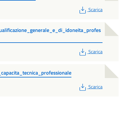
PDF
Scarica
ualificazione_generale_e_di_idoneita_profes
PDF
Scarica
_capacita_tecnica_professionale
PDF
Scarica