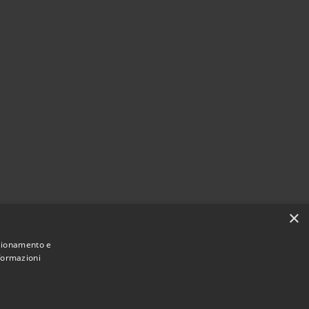
×
nzionamento e
nformazioni