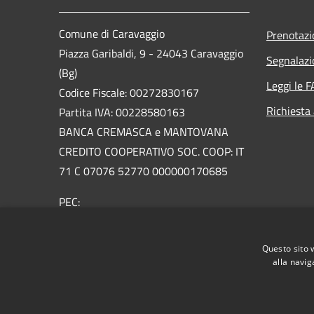
Comune di Caravaggio
Prenotaz
Piazza Garibaldi, 9 - 24043 Caravaggio
Segnalazi
(Bg)
Leggi le 
Codice Fiscale: 00272830167
Richiesta
Partita IVA: 00228580163
BANCA CREMASCA e MANTOVANA
CREDITO COOPERATIVO SOC. COOP: IT
71 C 07076 52770 000000170685
PEC:
urp@pec.comune.caravaggio.bg.it
Centralino Unico: +39 0363 3561
Questo sito 
Email:
urp@comune.caravaggio.bg.it
alla navig