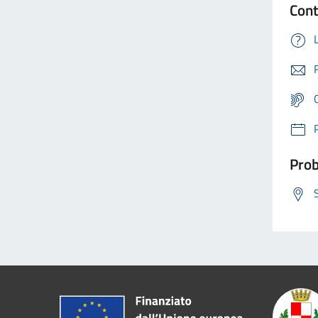
Cont
Prob