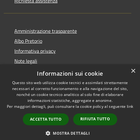
Richiesta assistenza
Amministrazione trasparente
Albo Pretorio
Informativa privacy
Note legali
×
Dichiarazione di accessibilità
Informazioni sui cookie
Questo sito web utilizza cookie tecnici e assimilati strettamente
necessari al corretto funzionamento e alla navigazione del sito,
nonché un cookie tecnico analitico al solo fine di elaborare
informazioni statistiche, aggregate e anonime.
RSS
Copyright © 2026 • Comune di
Per maggiori dettagli, può consultare la cookie policy al seguente
link
Accessibilità
Caravaggio • Powered by
Privacy
Municipium
Accesso
•
RIFIUTA TUTTO
ACCETTA TUTTO
Cookie
redazione
Mappa del sito
MOSTRA DETTAGLI