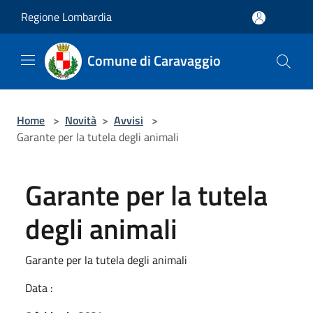
Salta al contenuto principale
Regione Lombardia
Comune di Caravaggio
Home
>
Novità
>
Avvisi
>
Garante per la tutela degli animali
Garante per la tutela
degli animali
Garante per la tutela degli animali
Data :