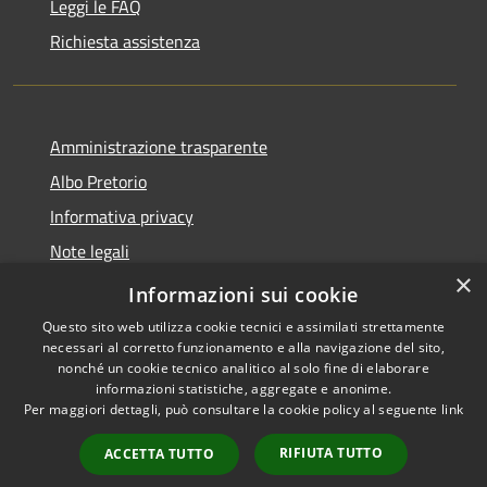
Leggi le FAQ
Richiesta assistenza
Amministrazione trasparente
Albo Pretorio
Informativa privacy
Note legali
×
Dichiarazione di accessibilità
Informazioni sui cookie
Questo sito web utilizza cookie tecnici e assimilati strettamente
necessari al corretto funzionamento e alla navigazione del sito,
nonché un cookie tecnico analitico al solo fine di elaborare
informazioni statistiche, aggregate e anonime.
RSS
Copyright © 2026 • Comune di
Per maggiori dettagli, può consultare la cookie policy al seguente
link
Accessibilità
Caravaggio • Powered by
Privacy
Municipium
Accesso
•
RIFIUTA TUTTO
ACCETTA TUTTO
Cookie
redazione