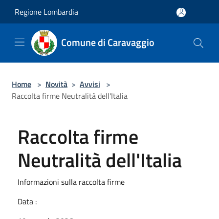
Salta al contenuto principale
Regione Lombardia
Comune di Caravaggio
Home
>
Novità
>
Avvisi
>
Raccolta firme Neutralità dell'Italia
Raccolta firme
Neutralità dell'Italia
Informazioni sulla raccolta firme
Data :