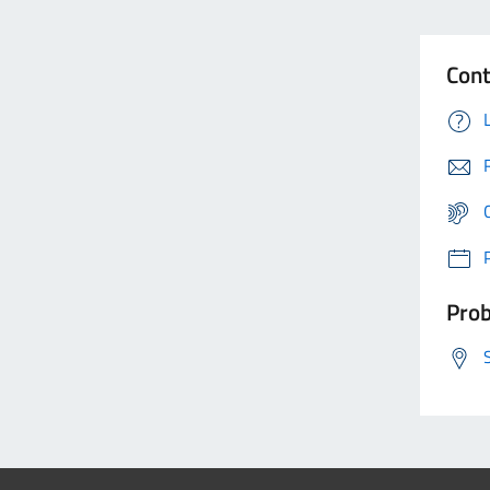
Cont
Prob