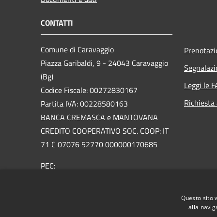
CONTATTI
Comune di Caravaggio
Prenotaz
Piazza Garibaldi, 9 - 24043 Caravaggio
Segnalazi
(Bg)
Leggi le 
Codice Fiscale: 00272830167
Richiesta
Partita IVA: 00228580163
BANCA CREMASCA e MANTOVANA
CREDITO COOPERATIVO SOC. COOP: IT
71 C 07076 52770 000000170685
PEC:
urp@pec.comune.caravaggio.bg.it
Centralino Unico: +39 0363 3561
Questo sito 
Email:
urp@comune.caravaggio.bg.it
alla navig