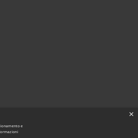
×
nzionamento e
nformazioni