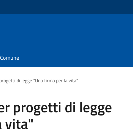
il Comune
progetti di legge "Una firma per la vita"
r progetti di legge
 vita"