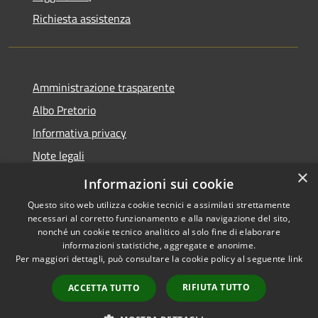
Richiesta assistenza
Amministrazione trasparente
Albo Pretorio
Informativa privacy
Note legali
×
Dichiarazione di accessibilità
Informazioni sui cookie
Questo sito web utilizza cookie tecnici e assimilati strettamente
necessari al corretto funzionamento e alla navigazione del sito,
nonché un cookie tecnico analitico al solo fine di elaborare
informazioni statistiche, aggregate e anonime.
RSS
Copyright © 2026 • Comune di
Per maggiori dettagli, può consultare la cookie policy al seguente
link
Accessibilità
Caravaggio • Powered by
Privacy
Municipium
Accesso
•
RIFIUTA TUTTO
ACCETTA TUTTO
Cookie
redazione
Mappa del sito