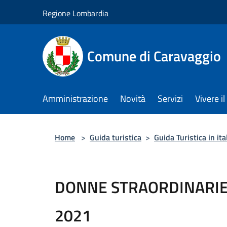
Salta al contenuto principale
Regione Lombardia
Comune di Caravaggio
Amministrazione
Novità
Servizi
Vivere 
Home
>
Guida turistica
>
Guida Turistica in ita
DONNE STRAORDINARIE: 
2021