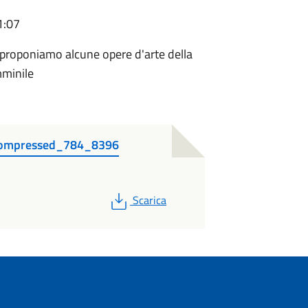
1:07
 proponiamo alcune opere d'arte della
mminile
_compressed_784_8396
PDF
Scarica