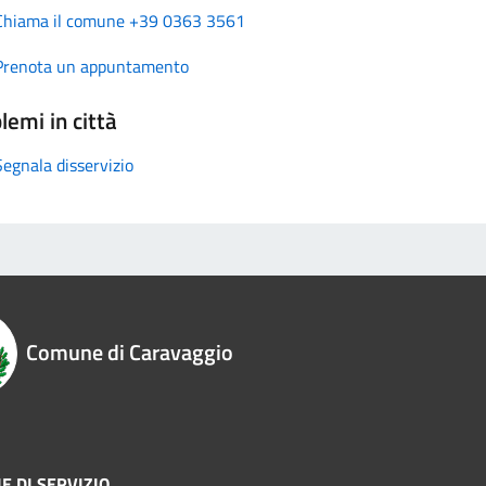
Chiama il comune +39 0363 3561
Prenota un appuntamento
lemi in città
Segnala disservizio
Comune di Caravaggio
E DI SERVIZIO