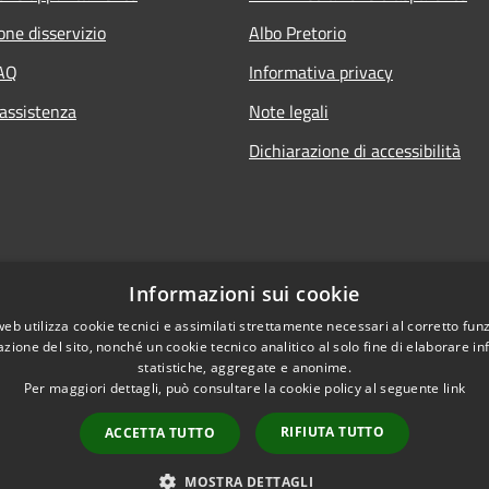
one disservizio
Albo Pretorio
FAQ
Informativa privacy
 assistenza
Note legali
Dichiarazione di accessibilità
Informazioni sui cookie
web utilizza cookie tecnici e assimilati strettamente necessari al corretto fu
azione del sito, nonché un cookie tecnico analitico al solo fine di elaborare i
statistiche, aggregate e anonime.
Per maggiori dettagli, può consultare la cookie policy al seguente
link
RIFIUTA TUTTO
ACCETTA TUTTO
l sito
Copyright © 2026 • Comune di C
MOSTRA DETTAGLI