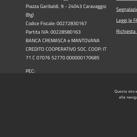
Piazza Garibaldi, 9 - 24043 Caravaggio
Segnalazi
(Bg)
Leggi le 
Codice Fiscale: 00272830167
Richiesta
Partita IVA: 00228580163
BANCA CREMASCA e MANTOVANA
CREDITO COOPERATIVO SOC. COOP: IT
71 C 07076 52770 000000170685
PEC:
urp@pec.comune.caravaggio.bg.it
Centralino Unico: +39 0363 3561
Questo sito 
Email:
urp@comune.caravaggio.bg.it
alla navig
RSS
Accessibilità
Privacy
Cookie
Mappa de