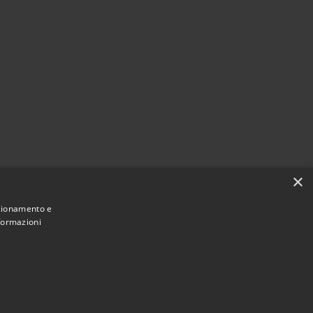
×
nzionamento e
nformazioni
Municipium
Accesso redazione
aravaggio • Powered by
•