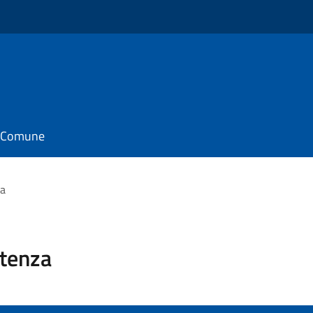
il Comune
za
stenza