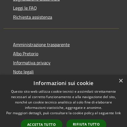
Leggi le FAQ
Richiesta assistenza
Amministrazione trasparente
Albo Pretorio
Informativa privacy
Note legali
×
Dichiarazione di accessibilità
Informazioni sui cookie
Questo sito web utilizza cookie tecnici e assimilati strettamente
necessari al corretto funzionamento e alla navigazione del sito,
nonché un cookie tecnico analitico al solo fine di elaborare
informazioni statistiche, aggregate e anonime.
RSS
Copyright © 2026 • Comune di
Per maggiori dettagli, può consultare la cookie policy al seguente
link
Accessibilità
Caravaggio • Powered by
Privacy
Municipium
Accesso
•
RIFIUTA TUTTO
ACCETTA TUTTO