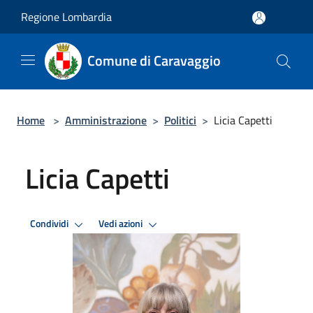
Salta al contenuto principale
Regione Lombardia
Comune di Caravaggio
Home
>
Amministrazione
>
Politici
>
Licia Capetti
Licia Capetti
Condividi
Vedi azioni