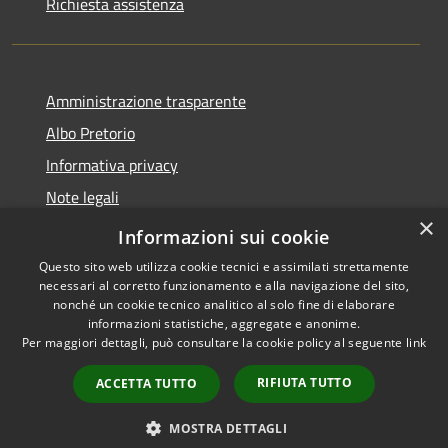
Richiesta assistenza
Amministrazione trasparente
Albo Pretorio
Informativa privacy
Note legali
×
Dichiarazione di accessibilità
Informazioni sui cookie
Questo sito web utilizza cookie tecnici e assimilati strettamente
necessari al corretto funzionamento e alla navigazione del sito,
nonché un cookie tecnico analitico al solo fine di elaborare
informazioni statistiche, aggregate e anonime.
RSS
Copyright © 2026 • Comune di
Per maggiori dettagli, può consultare la cookie policy al seguente
link
Accessibilità
Caravaggio • Powered by
Privacy
Municipium
Accesso
•
RIFIUTA TUTTO
ACCETTA TUTTO
Cookie
redazione
Mappa del sito
MOSTRA DETTAGLI