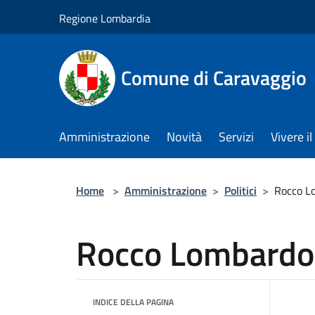
Salta al contenuto principale
Regione Lombardia
Comune di Caravaggio
Amministrazione
Novità
Servizi
Vivere 
Home
>
Amministrazione
>
Politici
>
Rocco L
Rocco Lombardo
INDICE DELLA PAGINA