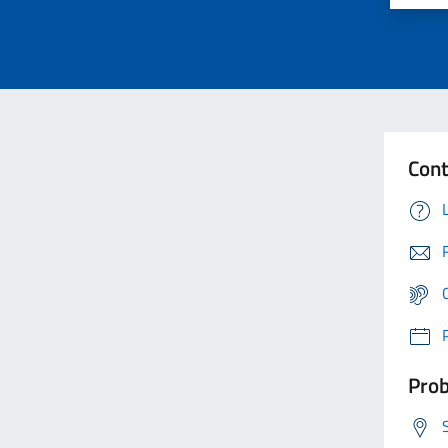
Cont
Prob