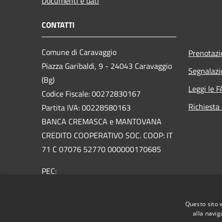
Documenti e dati
CONTATTI
Comune di Caravaggio
Prenotaz
Piazza Garibaldi, 9 - 24043 Caravaggio
Segnalazi
(Bg)
Leggi le 
Codice Fiscale: 00272830167
Richiesta
Partita IVA: 00228580163
BANCA CREMASCA e MANTOVANA
CREDITO COOPERATIVO SOC. COOP: IT
71 C 07076 52770 000000170685
PEC:
urp@pec.comune.caravaggio.bg.it
Centralino Unico: +39 0363 3561
Questo sito 
Email:
urp@comune.caravaggio.bg.it
alla navig