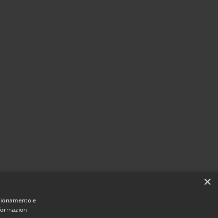
×
nzionamento e
nformazioni