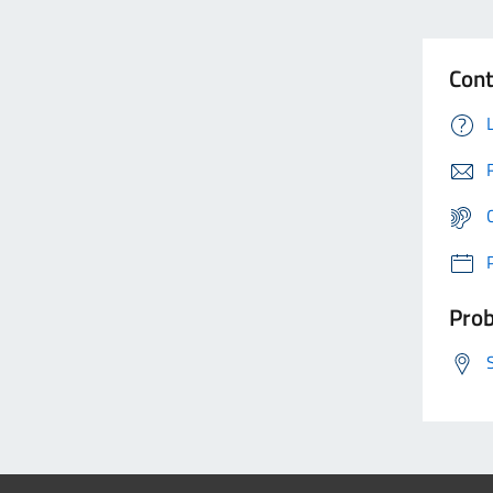
Cont
Prob