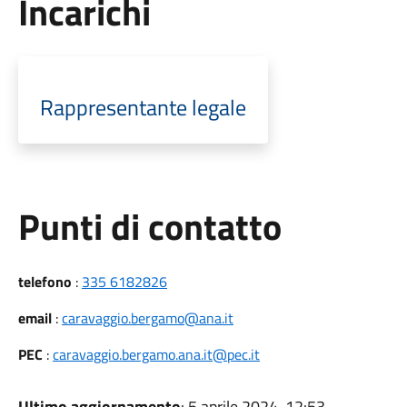
Incarichi
Rappresentante legale
Punti di contatto
telefono
:
335 6182826
email
:
caravaggio.bergamo@ana.it
PEC
:
caravaggio.bergamo.ana.it@pec.it
Ultimo aggiornamento
: 5 aprile 2024, 12:53