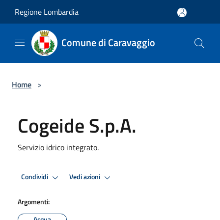
Salta al contenuto principale
Regione Lombardia
Comune di Caravaggio
Home
>
Cogeide S.p.A.
Servizio idrico integrato.
Condividi
Vedi azioni
Argomenti:
Acqua