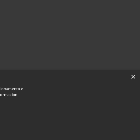
×
nzionamento e
nformazioni
Municipium
Accesso redazione
aravaggio • Powered by
•