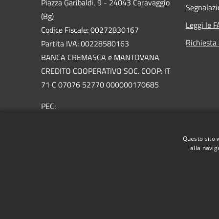
Piazza Garibaldi, 9 - 24043 Caravaggio
Segnalazi
(Bg)
Leggi le 
Codice Fiscale: 00272830167
Richiesta
Partita IVA: 00228580163
BANCA CREMASCA e MANTOVANA
CREDITO COOPERATIVO SOC. COOP: IT
71 C 07076 52770 000000170685
PEC:
urp@pec.comune.caravaggio.bg.it
Centralino Unico: +39 0363 3561
Questo sito 
Email:
urp@comune.caravaggio.bg.it
alla navig
RSS
Accessibilità
Privacy
Cookie
Mappa de