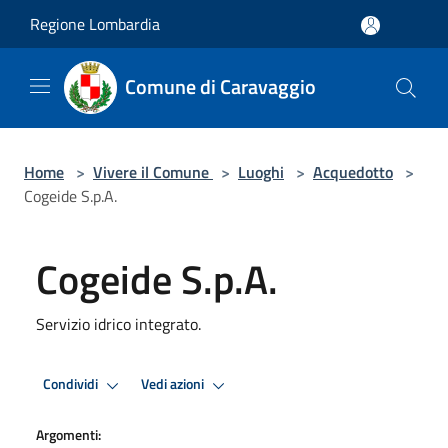
Salta al contenuto principale
Regione Lombardia
Comune di Caravaggio
Home
>
Vivere il Comune
>
Luoghi
>
Acquedotto
>
Cogeide S.p.A.
Cogeide S.p.A.
Servizio idrico integrato.
Condividi
Vedi azioni
Argomenti: