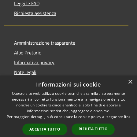
Leggi le FAQ
Richiesta assistenza
Amministrazione trasparente
Albo Pretorio
Informativa privacy
Note legali
×
Dichiarazione di accessibilità
Informazioni sui cookie
Questo sito web utilizza cookie tecnici e assimilati strettamente
necessari al corretto funzionamento e alla navigazione del sito,
nonché un cookie tecnico analitico al solo fine di elaborare
informazioni statistiche, aggregate e anonime.
RSS
Copyright © 2026 • Comune di
Per maggiori dettagli, può consultare la cookie policy al seguente
link
Accessibilità
Caravaggio • Powered by
Privacy
Municipium
Accesso
•
RIFIUTA TUTTO
ACCETTA TUTTO
Cookie
redazione