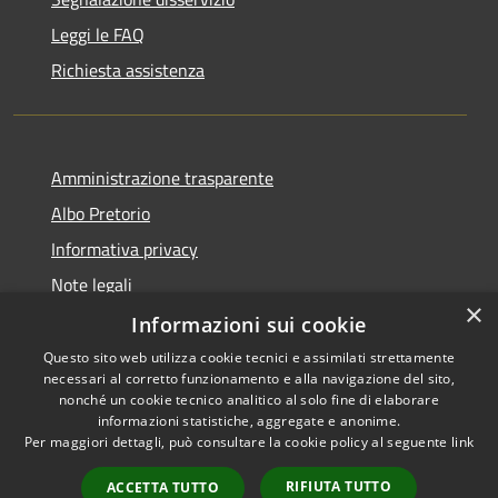
Leggi le FAQ
Richiesta assistenza
Amministrazione trasparente
Albo Pretorio
Informativa privacy
Note legali
×
Dichiarazione di accessibilità
Informazioni sui cookie
Questo sito web utilizza cookie tecnici e assimilati strettamente
necessari al corretto funzionamento e alla navigazione del sito,
nonché un cookie tecnico analitico al solo fine di elaborare
informazioni statistiche, aggregate e anonime.
RSS
Copyright © 2026 • Comune di
Per maggiori dettagli, può consultare la cookie policy al seguente
link
Accessibilità
Caravaggio • Powered by
Privacy
Municipium
Accesso
•
RIFIUTA TUTTO
ACCETTA TUTTO