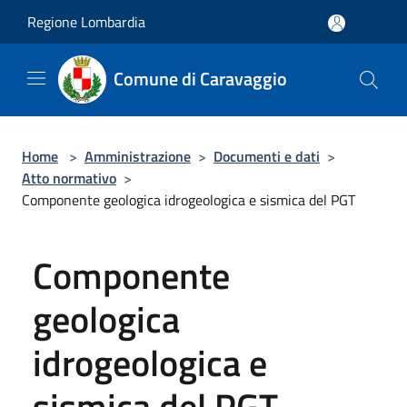
Salta al contenuto principale
Regione Lombardia
Comune di Caravaggio
Home
>
Amministrazione
>
Documenti e dati
>
Atto normativo
>
Componente geologica idrogeologica e sismica del PGT
Componente
geologica
idrogeologica e
sismica del PGT