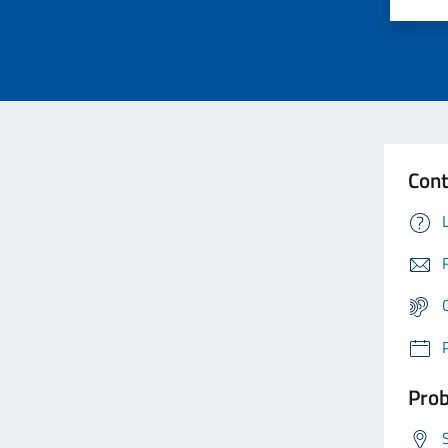
Cont
Prob