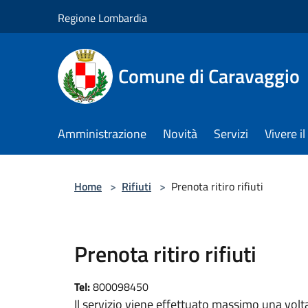
Salta al contenuto principale
Regione Lombardia
Comune di Caravaggio
Amministrazione
Novità
Servizi
Vivere 
Home
>
Rifiuti
>
Prenota ritiro rifiuti
Prenota ritiro rifiuti
Tel:
800098450
Il servizio viene effettuato massimo una volta 