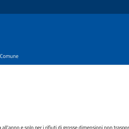
il Comune
all'anno e solo per i rifiuti di grosse dimensioni non trasport