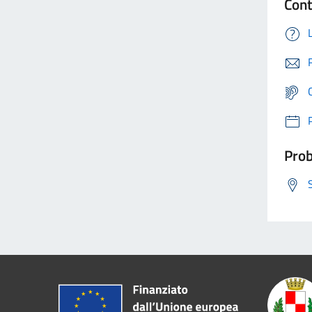
Cont
Prob