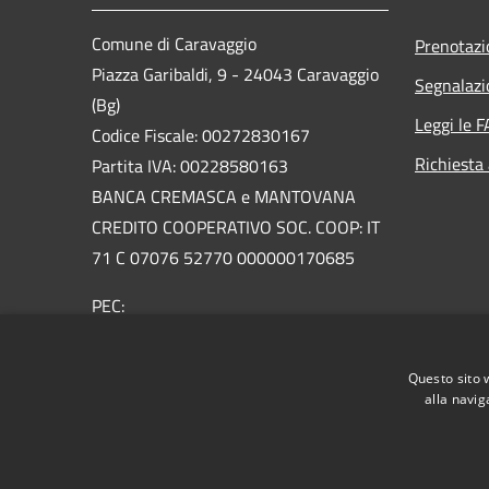
Comune di Caravaggio
Prenotaz
Piazza Garibaldi, 9 - 24043 Caravaggio
Segnalazi
(Bg)
Leggi le 
Codice Fiscale: 00272830167
Richiesta
Partita IVA: 00228580163
BANCA CREMASCA e MANTOVANA
CREDITO COOPERATIVO SOC. COOP: IT
71 C 07076 52770 000000170685
PEC:
urp@pec.comune.caravaggio.bg.it
Centralino Unico: +39 0363 3561
Questo sito 
Email:
urp@comune.caravaggio.bg.it
alla navig