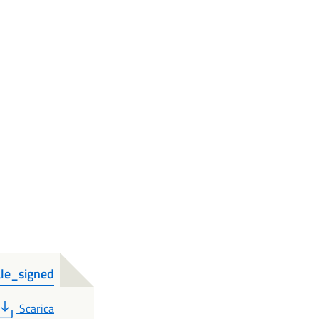
ale_signed
PDF
Scarica