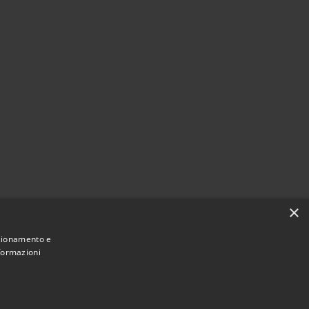
×
nzionamento e
nformazioni