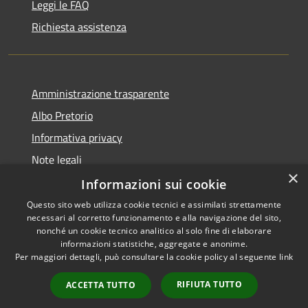
Leggi le FAQ
Richiesta assistenza
Amministrazione trasparente
Albo Pretorio
Informativa privacy
Note legali
×
Dichiarazione di accessibilità
Informazioni sui cookie
Questo sito web utilizza cookie tecnici e assimilati strettamente
necessari al corretto funzionamento e alla navigazione del sito,
nonché un cookie tecnico analitico al solo fine di elaborare
informazioni statistiche, aggregate e anonime.
RSS
Copyright © 2026 • Comune di
Per maggiori dettagli, può consultare la cookie policy al seguente
link
Accessibilità
Caravaggio • Powered by
Privacy
Municipium
Accesso
•
RIFIUTA TUTTO
ACCETTA TUTTO
Cookie
redazione