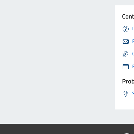
Cont
Prob