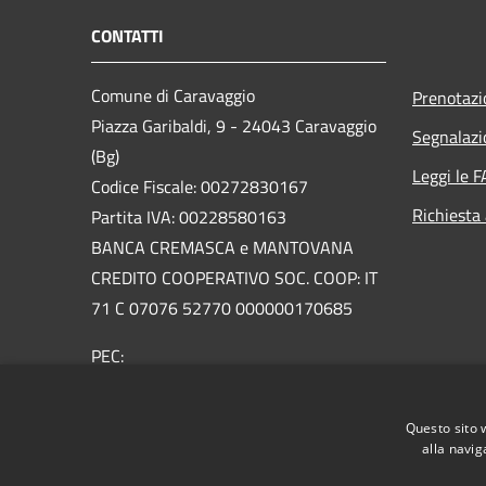
CONTATTI
Comune di Caravaggio
Prenotaz
Piazza Garibaldi, 9 - 24043 Caravaggio
Segnalazi
(Bg)
Leggi le 
Codice Fiscale: 00272830167
Richiesta
Partita IVA: 00228580163
BANCA CREMASCA e MANTOVANA
CREDITO COOPERATIVO SOC. COOP: IT
71 C 07076 52770 000000170685
PEC:
urp@pec.comune.caravaggio.bg.it
Centralino Unico: +39 0363 3561
Questo sito 
Email:
urp@comune.caravaggio.bg.it
alla navig