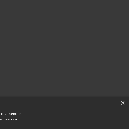
×
nzionamento e
nformazioni