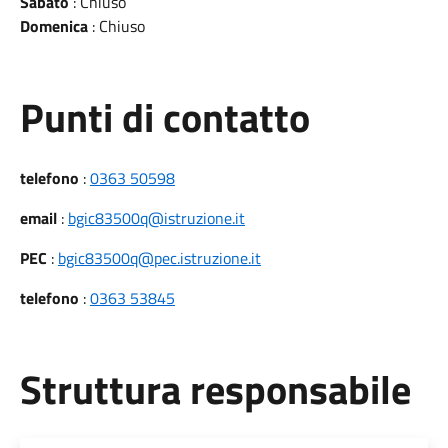
Sabato
: Chiuso
Domenica
: Chiuso
Punti di contatto
telefono
:
0363 50598
email
:
bgic83500q@istruzione.it
PEC
:
bgic83500q@pec.istruzione.it
telefono
:
0363 53845
Struttura responsabile