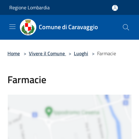
Salta al contenuto principale
Regione Lombardia
Comune di Caravaggio
Home
>
Vivere il Comune
>
Luoghi
>
Farmacie
Farmacie